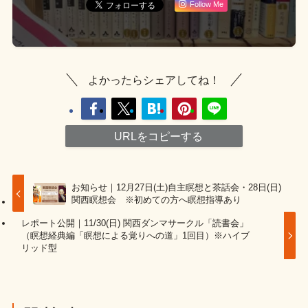
Follow Me
よかったらシェアしてね！
URLをコピーする
お知らせ｜12月27日(土)自主瞑想と茶話会・28日(日)
関西瞑想会 ※初めての方へ瞑想指導あり
レポート公開｜11/30(日) 関西ダンマサークル「読書会」
（瞑想経典編「瞑想による覚りへの道」1回目）※ハイブ
リッド型