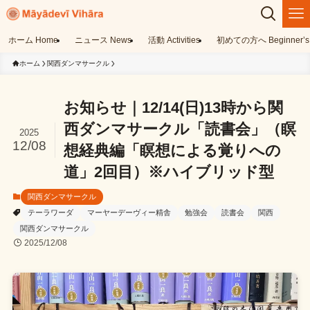
ホーム Home
ニュース News
活動 Activities
初めての方へ Beginner’s 
ホーム
関西ダンマサークル
お知らせ｜12/14(日)13時から関
西ダンマサークル「読書会」（瞑
2025
12/08
想経典編「瞑想による覚りへの
道」2回目）※ハイブリッド型
関西ダンマサークル
テーラワーダ
マーヤーデーヴィー精舎
勉強会
読書会
関西
関西ダンマサークル
2025/12/08