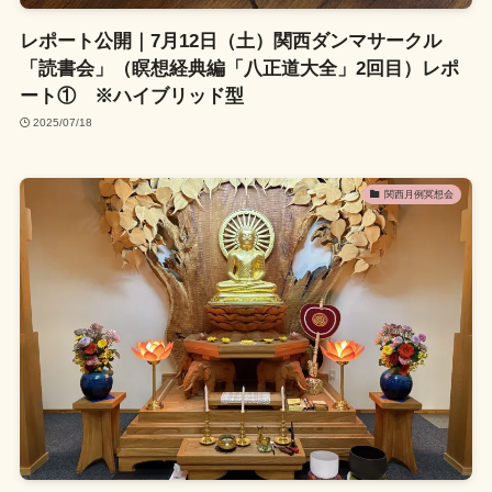
レポート公開｜7月12日（土）関西ダンマサークル
「読書会」（瞑想経典編「八正道大全」2回目）レポ
ート① ※ハイブリッド型
2025/07/18
関西月例冥想会