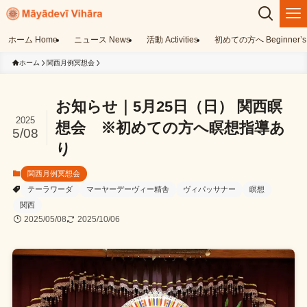
ホーム Home
ニュース News
活動 Activities
初めての方へ Beginner’s 
ホーム
関西月例冥想会
お知らせ｜5月25日（日） 関西瞑
2025
想会 ※初めての方へ瞑想指導あ
5/08
り
関西月例冥想会
テーラワーダ
マーヤーデーヴィー精舎
ヴィパッサナー
瞑想
関西
2025/05/08
2025/10/06