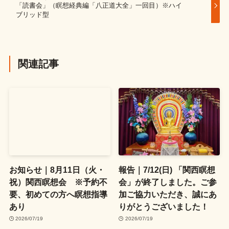
「読書会」（瞑想経典編「八正道大全」一回目）※ハイ
ブリッド型
関連記事
お知らせ｜8月11日（火・
報告｜7/12(日) 「関西瞑想
祝）関西瞑想会 ※予約不
会」が終了しました。ご参
要、初めての方へ瞑想指導
加ご協力いただき、誠にあ
あり
りがとうございました！
2026/07/19
2026/07/19