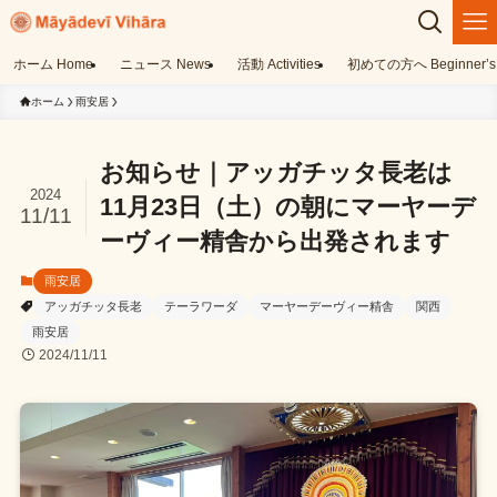
ホーム Home
ニュース News
活動 Activities
初めての方へ Beginner’s 
ホーム
雨安居
お知らせ｜アッガチッタ長老は
2024
11月23日（土）の朝にマーヤーデ
11/11
ーヴィー精舎から出発されます
雨安居
アッガチッタ長老
テーラワーダ
マーヤーデーヴィー精舎
関西
雨安居
2024/11/11