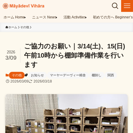
ホーム Home
ニュース News
活動 Activities
初めての方へ Beginner’s 
ホーム
その他
ご協力のお願い｜3/14(土)、15(日)
2026
午前10時から棚卸準備作業を行い
3/09
ます
その他
お知らせ
マーヤーデーヴィー精舎
棚卸し
関西
2026/03/09
2026/03/18