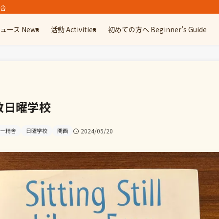
精舎
ュース News
活動 Activities
初めての方へ Beginner’s Guide
教日曜学校
ー精舎
日曜学校
関西
2024/05/20