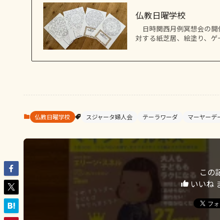
仏教日曜学校
日時関西月例冥想会の開催日
対する紙芝居、絵塗り、ゲー
仏教日曜学校
スジャータ婦人会
テーラワーダ
マーヤーデ
この
いいね 