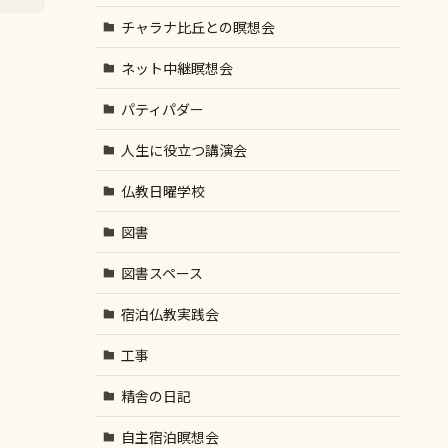
チャラナ比丘との瞑想会
ネット中継瞑想会
パティパダー
人生に役立つ講演会
仏教日曜学校
図書
図書スペース
宿泊仏教実践会
工事
精舎の日記
自主宿泊瞑想会