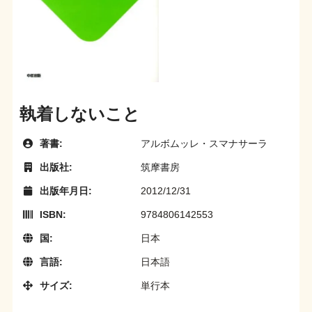
執着しないこと
著書:
アルボムッレ・スマナサーラ
出版社:
筑摩書房
出版年月日:
2012/12/31
ISBN:
9784806142553
国:
日本
言語:
日本語
サイズ:
単行本