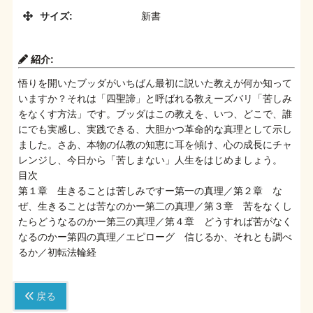
サイズ:
新書
紹介:
悟りを開いたブッダがいちばん最初に説いた教えが何か知って
いますか？それは「四聖諦」と呼ばれる教えーズバリ「苦しみ
をなくす方法」です。ブッダはこの教えを、いつ、どこで、誰
にでも実感し、実践できる、大胆かつ革命的な真理として示し
ました。さあ、本物の仏教の知恵に耳を傾け、心の成長にチャ
レンジし、今日から「苦しまない」人生をはじめましょう。
目次
第１章 生きることは苦しみですー第一の真理／第２章 な
ぜ、生きることは苦なのかー第二の真理／第３章 苦をなくし
たらどうなるのかー第三の真理／第４章 どうすれば苦がなく
なるのかー第四の真理／エピローグ 信じるか、それとも調べ
るか／初転法輪経
戻る