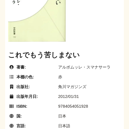
これでもう苦しまない
著書:
アルボムッレ・スマナサーラ
本棚の色:
赤
出版社:
角川マガジンズ
出版年月日:
2012/01/31
ISBN:
9784054051928
国:
日本
言語:
日本語