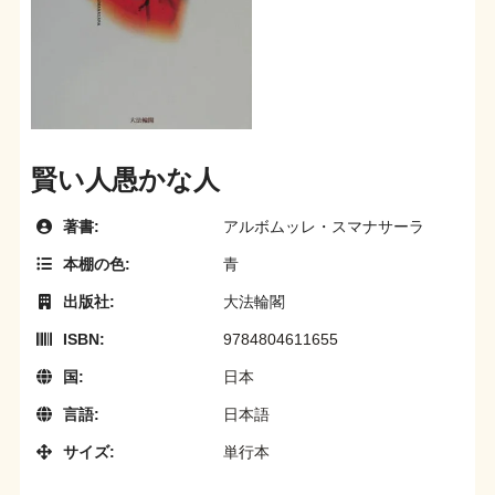
賢い人愚かな人
著書:
アルボムッレ・スマナサーラ
本棚の色:
青
出版社:
大法輪閣
ISBN:
9784804611655
国:
日本
言語:
日本語
サイズ:
単行本