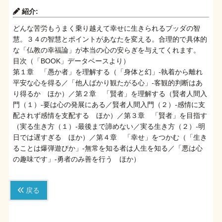
紹介:
どんな苦労もうまく乗り越えて幸せに生きられるブッダの智
慧。３４の智慧とポイントがあなたを変える。合理的で具体的
な「仏教の幸福論」が本当の心の安らぎを与えてくれます。
目次（「BOOK」データベースより）
第１章 「愚か者」を理解する（「身体と幻」-執着から離れ
平安な心を得る／「他人ばかり観たがる心」-客観的判断はあ
り得るか ほか）／第２章 「賢者」を理解する（賢者人間入
門（１）-要は心の発展にある／賢者人間入門（２）-感情に支
配されず感情を支配する ほか）／第３章 「賢者」を目指す
（実る生き方（１）-最後まで諦めない／実る生き方（２）-明
日では遅すぎる ほか）／第４章 「幸せ」をつかむ（「生き
ることは爆弾遊びか」-無常を知る者は人生を知る／「悪は心
の趣味です」-勇者のみ善を行う ほか）
戻る