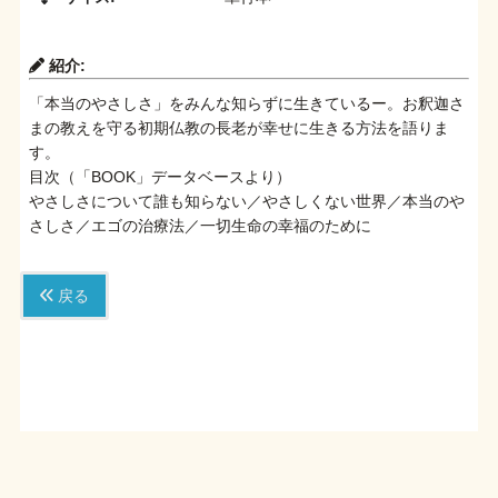
紹介:
「本当のやさしさ」をみんな知らずに生きているー。お釈迦さ
まの教えを守る初期仏教の長老が幸せに生きる方法を語りま
す。
目次（「BOOK」データベースより）
やさしさについて誰も知らない／やさしくない世界／本当のや
さしさ／エゴの治療法／一切生命の幸福のために
戻る