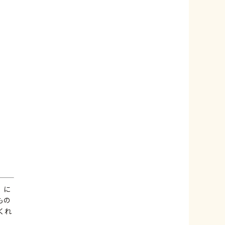
」に
もの
くれ
。