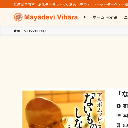
兵庫県三田市にあるテーラワーダ仏教のお寺です | マーヤーデーヴィー
ホーム Home
ニ
ホーム
Books
緑
「
著
本
出