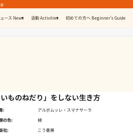
精舎
ュース News
活動 Activities
初めての方へ Beginner’s Guide
ないものねだり」をしない生き方
書:
アルボムッレ・スマナサーラ
棚の色:
緑
版社:
こう書房