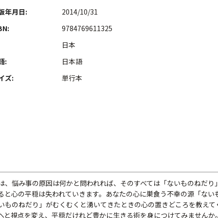
版年月日:
2014/10/31
BN:
9784769611325
日本
語:
日本語
イズ:
単行本
は、悩み事の原因は何かと問われれば、そのすべては「ないものねだり
ると心の平穏は失われていきます。あなたの心に巣食う不幸の源「ない
いものねだり」がむくむくと湧いてきたときの心の置きどころを教えて
へと視点を変え、平穏だけれど豊かに生きる術を身につけてみませんか