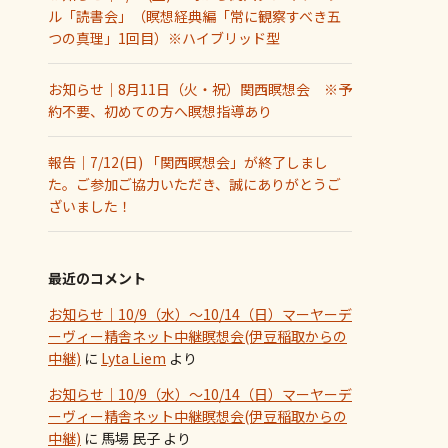
ル「読書会」（瞑想経典編「常に観察すべき五
つの真理」1回目）※ハイブリッド型
お知らせ｜8月11日（火・祝）関西瞑想会 ※予
約不要、初めての方へ瞑想指導あり
報告｜7/12(日) 「関西瞑想会」が終了しまし
た。ご参加ご協力いただき、誠にありがとうご
ざいました！
最近のコメント
お知らせ｜10/9（水）～10/14（日）マーヤーデ
ーヴィー精舎ネット中継瞑想会(伊豆稲取からの
中継)
に
Lyta Liem
より
お知らせ｜10/9（水）～10/14（日）マーヤーデ
ーヴィー精舎ネット中継瞑想会(伊豆稲取からの
中継)
に
馬場 民子
より