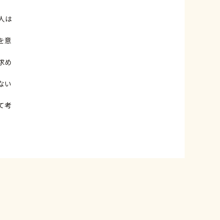
人は
を意
求め
ない
て考