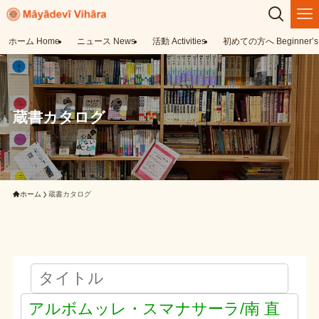
ホーム Home
ニュース News
活動 Activities
初めての方へ Beginner’s 
蔵書カタログ
ホーム
蔵書カタログ
アルボムッレ・スマナサーラ/南 直