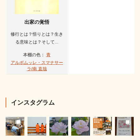
出家の覚悟
修行とは？悟りとは？生き
る意味とは？そして...
本棚の色：
青
アルボムッレ・スマナサー
ラ/南 直哉
インスタグラム