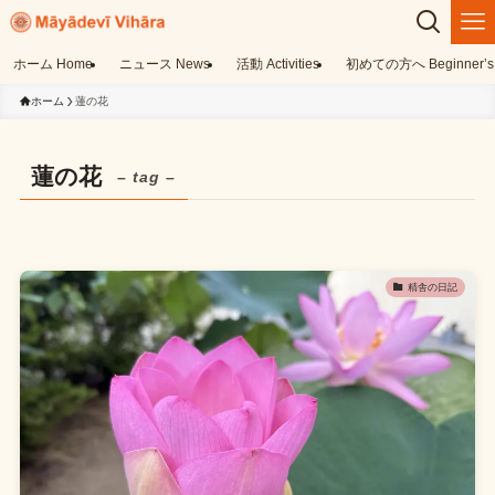
ホーム Home
ニュース News
活動 Activities
初めての方へ Beginner’s 
ホーム
蓮の花
蓮の花
– tag –
精舎の日記