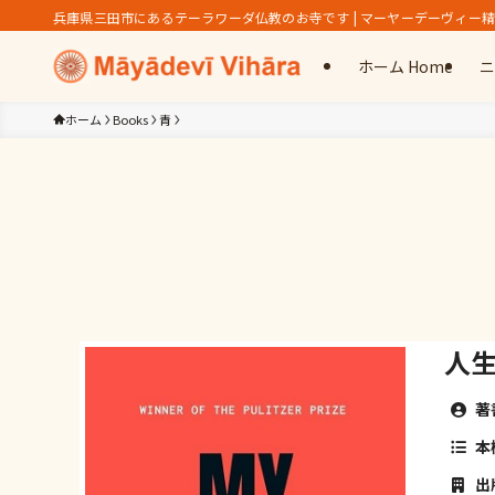
兵庫県三田市にあるテーラワーダ仏教のお寺です | マーヤーデーヴィー
ホーム Home
ニ
ホーム
Books
青
人
著
本
出