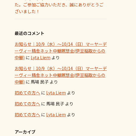
た。ご参加ご協力いただき、誠にありがとうご
ざいました！
最近のコメント
お知らせ｜10/9（水）～10/14（日）マーヤーデ
ーヴィー精舎ネット中継瞑想会(伊豆稲取からの
中継)
に
Lyta Liem
より
お知らせ｜10/9（水）～10/14（日）マーヤーデ
ーヴィー精舎ネット中継瞑想会(伊豆稲取からの
中継)
に
馬場 民子
より
初めての方へ
に
Lyta Liem
より
初めての方へ
に
馬場 民子
より
初めての方へ
に
Lyta Liem
より
アーカイブ