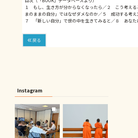
目次（「BOOK」データベースより）
１ もし、生き方が分からなくなったら／２ こう考える
まのままの自分」ではなぜダメなのか／５ 成功する考え
７ 「新しい自分」で世の中を生きてみると／８ あなた
戻る
Instagram