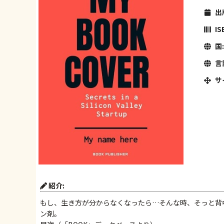
出
IS
国:
言
サ
紹介:
もし、生き方が分からなくなったら…そんな時、そっと背
ン剤。