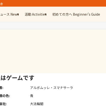
精舎
ュース News
活動 Activities
初めての方へ Beginner’s Guide
生はゲームです
書:
アルボムッレ・スマナサーラ
棚の色:
青
版社:
大法輪閣