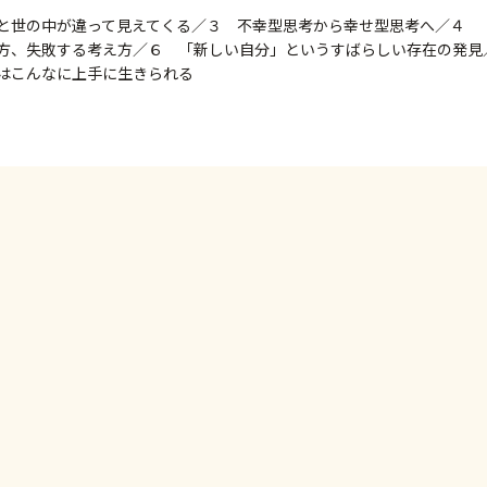
と世の中が違って見えてくる／３ 不幸型思考から幸せ型思考へ／４ 
方、失敗する考え方／６ 「新しい自分」というすばらしい存在の発見
はこんなに上手に生きられる